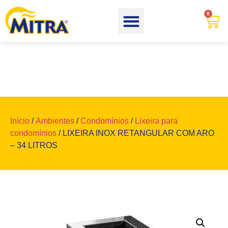
0
Início
/
Ambientes
/
Condomínios
/
Lixeira para
condomínios
/ LIXEIRA INOX RETANGULAR COM ARO
– 34 LITROS