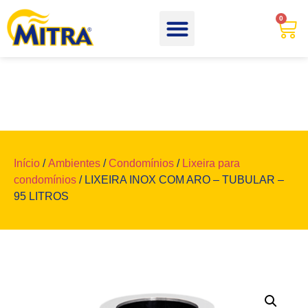
0
Início
/
Ambientes
/
Condomínios
/
Lixeira para
condomínios
/ LIXEIRA INOX COM ARO – TUBULAR –
95 LITROS