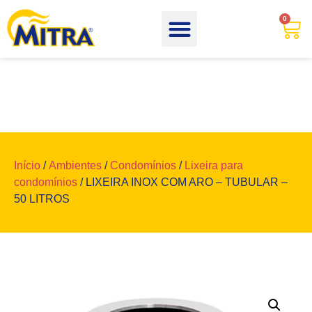
0
Início
/
Ambientes
/
Condomínios
/
Lixeira para
condomínios
/ LIXEIRA INOX COM ARO – TUBULAR –
50 LITROS