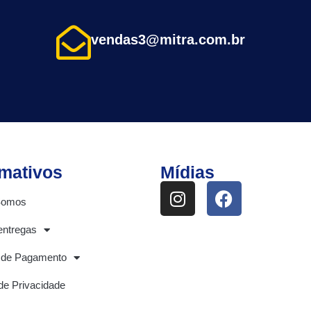
vendas3@mitra.com.br
rmativos
Mídias
Somos
entregas
 de Pagamento
 de Privacidade