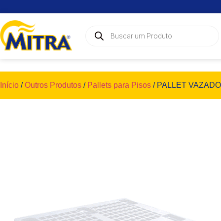
Início
/
Outros Produtos
/
Pallets para Pisos
/ PALLET VAZADO