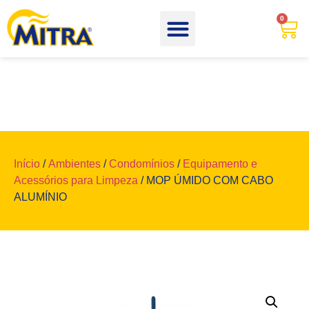
0
Início
/
Ambientes
/
Condomínios
/
Equipamento e
Acessórios para Limpeza
/ MOP ÚMIDO COM CABO
ALUMÍNIO