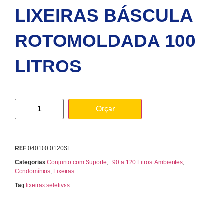
LIXEIRAS BÁSCULA
ROTOMOLDADA 100
LITROS
Orçar
REF
040100.0120SE
Categorias
Conjunto com Suporte
,
: 90 a 120 Litros
,
Ambientes
,
Condomínios
,
Lixeiras
Tag
lixeiras seletivas