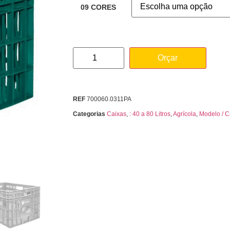
09 CORES
Orçar
REF
700060.0311PA
Categorias
Caixas
,
: 40 a 80 Litros
,
Agrícola
,
Modelo / C