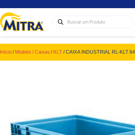
Início
/
Modelo / Caixas
/
KLT
/ CAIXA INDUSTRIAL RL-KLT 64