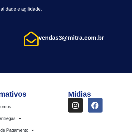
alidade e agilidade.
vendas3@mitra.com.br
rmativos
Mídias
Somos
entregas
 de Pagamento