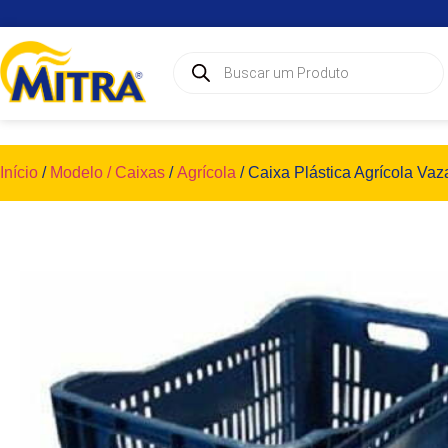
Início
/
Modelo / Caixas
/
Agrícola
/ Caixa Plástica Agrícola Vaza