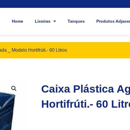
Home
Lixeiras
Tanques
Produtos Adjace
da _ Modelo Hortifrúti.- 60 Litros
Caixa Plástica A
Hortifrúti.- 60 Lit